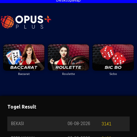
Baccarat
Roulette
Sicbo
Togel Result
BEKASI
06-08-2026
3141