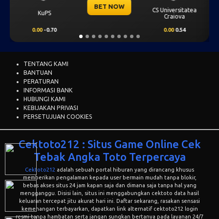
BET NOW
BET
CS Universitatea
Red Bull Salzburg
Craiova
0.00
0.54
0.75
0.57
TENTANG KAMI
BANTUAN
PERATURAN
INFORMASI BANK
HUBUNGI KAMI
KEBIJAKAN PRIVASI
PERSETUJUAN COOKIES
Cektoto212 : Situs Game Online Cek
Tebak Angka Toto Terpercaya
Cektoto212
adalah sebuah portal hiburan yang dirancang khusus
memberikan pengalaman kepada user bermain mudah tanpa blokir,
bebas akses situs 24 jam kapan saja dan dimana saja tanpa hal yang
mengganggu. Disisi lain, situs ini menggabungkan cektoto data hasil
keluaran tercepat jitu akurat hari ini. Daftar sekarang, rasakan sensasi
kemenangan terbayarkan, dapatkan link alternatif cektoto212 login
resmi tanpa hambatan serta jangan sungkan bertanya pada layanan 24/7