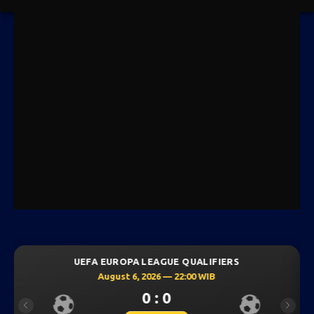
PA LEAGUE QUALIFIERS
UEFA EUROPA LE
 6, 2026 — 22:00 WIB
August 7, 202
0 : 0
0 
Previous
Next