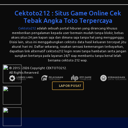
Cektoto212 : Situs Game Online Cek
Tebak Angka Toto Terpercaya
Cektoto212
adalah sebuah portal hiburan yang dirancang khusus
memberikan pengalaman kepada user bermain mudah tanpa blokir, bebas
akses situs 24 jam kapan saja dan dimana saja tanpa hal yang mengganggu.
Disisi lain, situs ini menggabungkan cektoto data hasil keluaran tercepat jitu
akurat hari ini. Daftar sekarang, rasakan sensasi kemenangan terbayarkan,
dapatkan link alternatif cektoto212 login resmi tanpa hambatan serta jangan
sungkan bertanya pada layanan 24/7 siap membantu tanpa kenal lelah
bersama cektoto 212 wap.
© 2015 - 2026 Copyright CEKTOTO212.
All Rights Reserved.
LAPOR PUSAT