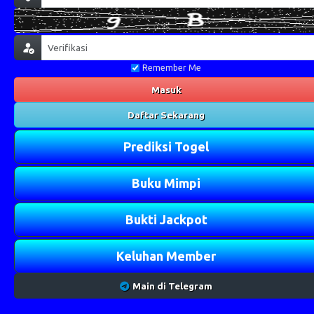
Remember Me
Masuk
Daftar Sekarang
Prediksi Togel
Buku Mimpi
Bukti Jackpot
Keluhan Member
Main di Telegram