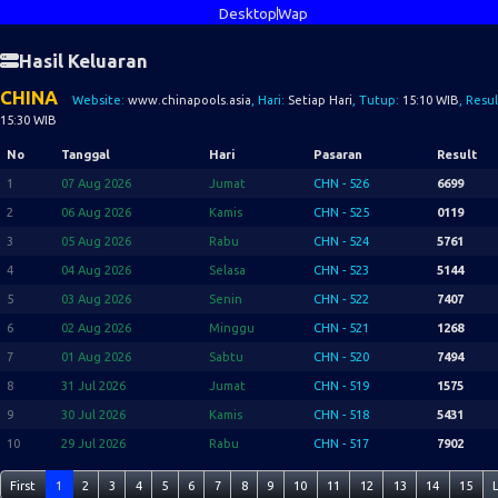
Desktop
Wap
Hasil Keluaran
CHINA
Website:
www.chinapools.asia
, Hari:
Setiap Hari
, Tutup:
15:10 WIB
, Resul
15:30 WIB
No
Tanggal
Hari
Pasaran
Result
1
07 Aug 2026
Jumat
CHN - 526
6699
2
06 Aug 2026
Kamis
CHN - 525
0119
3
05 Aug 2026
Rabu
CHN - 524
5761
4
04 Aug 2026
Selasa
CHN - 523
5144
5
03 Aug 2026
Senin
CHN - 522
7407
6
02 Aug 2026
Minggu
CHN - 521
1268
7
01 Aug 2026
Sabtu
CHN - 520
7494
8
31 Jul 2026
Jumat
CHN - 519
1575
9
30 Jul 2026
Kamis
CHN - 518
5431
10
29 Jul 2026
Rabu
CHN - 517
7902
First
1
2
3
4
5
6
7
8
9
10
11
12
13
14
15