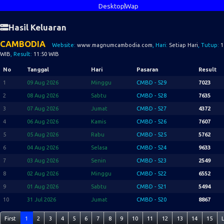
Desktop
Wap
Hasil Keluaran
CAMBODIA
Website:
www.magnumcambodia.com
, Hari:
Setiap Hari
, Tutup:
1
WIB
, Result:
11:50 WIB
No
Tanggal
Hari
Pasaran
Result
1
09 Aug 2026
Minggu
CMBD - 529
7023
2
08 Aug 2026
Sabtu
CMBD - 528
7635
3
07 Aug 2026
Jumat
CMBD - 527
4372
4
06 Aug 2026
Kamis
CMBD - 526
7607
5
05 Aug 2026
Rabu
CMBD - 525
5762
6
04 Aug 2026
Selasa
CMBD - 524
9633
7
03 Aug 2026
Senin
CMBD - 523
2549
8
02 Aug 2026
Minggu
CMBD - 522
6552
9
01 Aug 2026
Sabtu
CMBD - 521
5494
10
31 Jul 2026
Jumat
CMBD - 520
8867
First
1
2
3
4
5
6
7
8
9
10
11
12
13
14
15