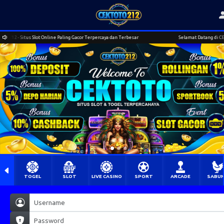
2 - Situs Slot Online Paling Gacor Terpercaya dan Terbesar
Selamat Datang di CEKTOT
TOGEL
SLOT
LIVE CASINO
SPORT
ARCADE
SABU