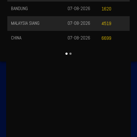
BANDUNG
07-08-2026
1620
MALAYSIA SIANG
07-08-2026
4519
CHINA
07-08-2026
6699