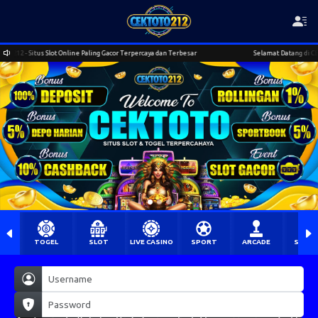
12 - Situs Slot Online Paling Gacor Terpercaya dan Terbesar
Selamat Datang di CEKTO
TOGEL
SLOT
LIVE CASINO
SPORT
ARCADE
SABU