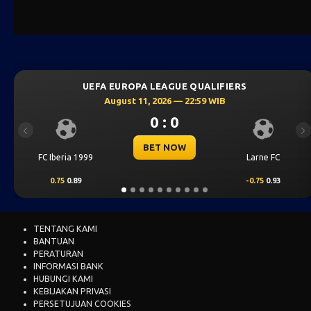
UROPA LEAGUE QUALIFIERS
st 11, 2026 — 22:59 WIB
August
0 : 0
Previous
Ne
BET NOW
Larne FC
Sevilla
-0.75
0.93
0.25
0.95
TENTANG KAMI
BANTUAN
PERATURAN
INFORMASI BANK
HUBUNGI KAMI
KEBIJAKAN PRIVASI
PERSETUJUAN COOKIES