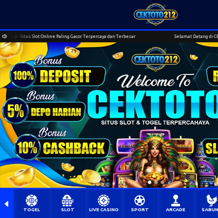
2 - Situs Slot Online Paling Gacor Terpercaya dan Terbesar
Selamat Datang di CEKTOT
TOGEL
SLOT
LIVE CASINO
SPORT
ARCADE
SABU