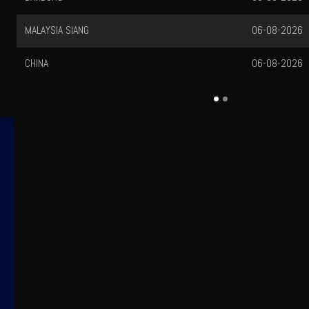
MALAYSIA SIANG
06-08-2026
CHINA
06-08-2026