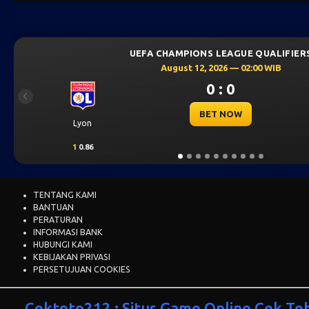
UEFA CHAMPIONS LEAGUE QUALIFIERS
August 12, 2026 — 02:00 WIB
0 : 0
Previous
BET NOW
Sparta Praha
-1
0.96
TENTANG KAMI
BANTUAN
PERATURAN
INFORMASI BANK
HUBUNGI KAMI
KEBIJAKAN PRIVASI
PERSETUJUAN COOKIES
Cektoto212 : Situs Game Online Cek T