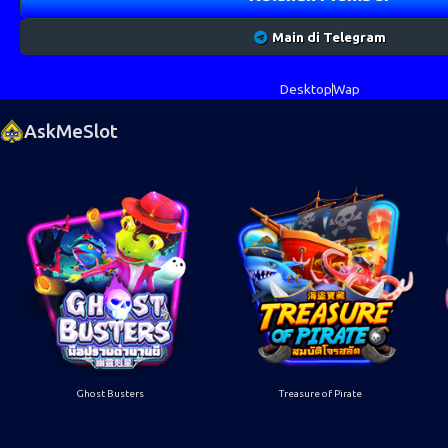
Main di Telegram
Desktop
Wap
AskMeSlot
Ghost Busters
Treasure of Pirate